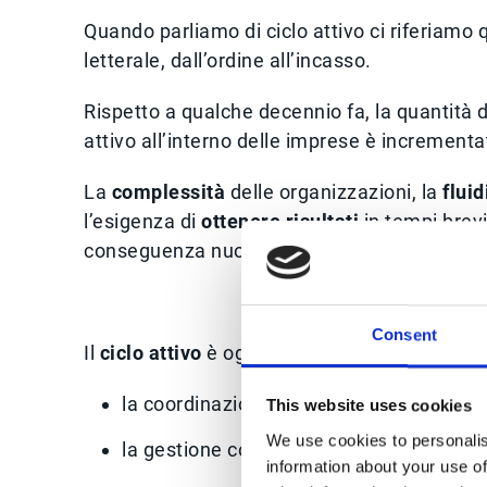
Quando parliamo di ciclo attivo ci riferiamo 
letterale, dall’ordine all’incasso.
Rispetto a qualche decennio fa, la quantità d
attivo all’interno delle imprese è incrementa
La
complessità
delle organizzazioni, la
fluid
l’esigenza di
ottenere risultati
in tempi brev
conseguenza nuovi processi aziendali.
Consent
Il
ciclo attivo
è oggi un meccanismo comples
la coordinazione accurata del servizio cli
This website uses cookies
We use cookies to personalis
la gestione costante delle richieste dei cl
information about your use of