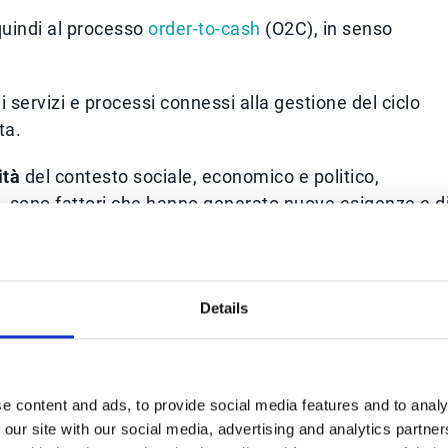
quindi al processo
order-to-cash
(O2C), in senso
i servizi e processi connessi alla gestione del ciclo
ta.
ità
del contesto sociale, economico e politico,
i, sono fattori che hanno generato nuove esigenze e d
Details
so che sotto l’ombrello O2C comprende:
enti (
customer service
),
e content and ads, to provide social media features and to analy
ienti,
 our site with our social media, advertising and analytics partn