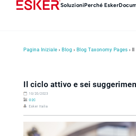
Skip
Main
Soluzioni
Perché Esker
Docum
to
Menu
main
it
content
Pagina Iniziale
›
Blog
›
Blog Taxonomy Pages
› I
Il ciclo attivo e sei suggerimen
10/20/2023
O2C
Esker Italia