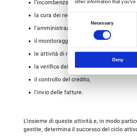
other information that you’ve
l’incombenza della riscossione dei credit
la cura dei reclami e delle deduzioni,
Consent
Necessary
Selection
l’amministrazione e la contabilità,
il monitoraggio degli ordini,
le attività di riconciliazione,
Deny
la verifica dei pagamenti,
il controllo del credito,
l’invio delle fatture.
L’insieme di queste attività e, in modo parti
gestite, determina il successo del ciclo atti