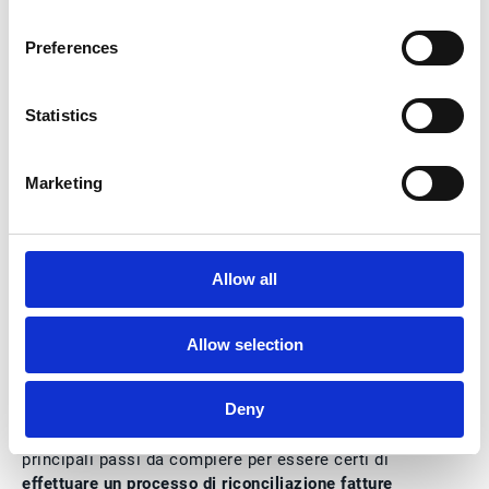
Preferences
Statistics
Marketing
Allow all
Best practice per evitare
errori nella riconciliazione
Allow selection
fatture, consigli pratici
Deny
Ecco un brevissimo vademecum che sintetizza i
principali passi da compiere per essere certi di
effettuare un processo di riconciliazione fatture