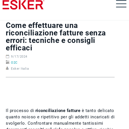
Skip
to
main
content
Come effettuare una
riconciliazione fatture senza
errori: tecniche e consigli
efficaci
9/17/2024
O2C
Esker Italia
Il processo di
riconciliazione fatture
è tanto delicato
quanto noioso e ripetitivo per gli addetti incaricati di
svolgerlo. Confrontare manualmente tantissimi