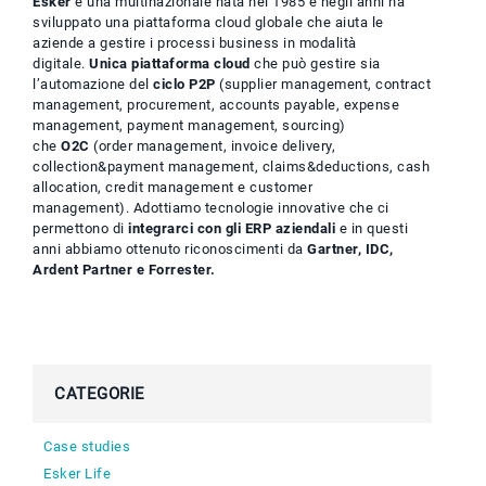
Esker
è una multinazionale nata nel 1985 e negli anni ha
sviluppato una piattaforma cloud globale che aiuta le
aziende a gestire i processi business in modalità
digitale.
Unica piattaforma cloud
che può gestire sia
l’automazione del
ciclo P2P
(supplier management, contract
management, procurement, accounts payable, expense
management, payment management, sourcing)
che
O2C
(order management, invoice delivery,
collection&payment management, claims&deductions, cash
allocation, credit management e customer
management). Adottiamo tecnologie innovative che ci
permettono di
integrarci con gli ERP aziendali
e in questi
anni abbiamo ottenuto riconoscimenti da
Gartner, IDC,
Ardent Partner e Forrester.
CATEGORIE
Case studies
Esker Life