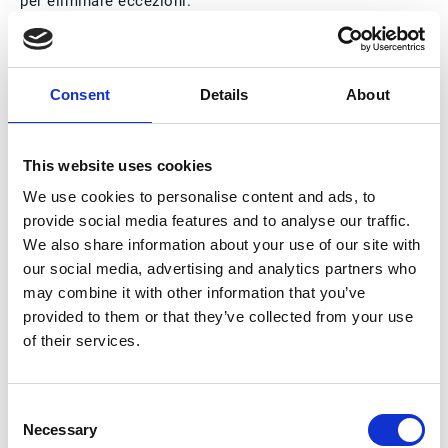
per eliminare eccezioni.
Consent
Details
About
Riconciliazione fatture, il
ruolo dell'AI
This website uses cookies
Automazione e intelligenza artificiale hanno un
We use cookies to personalise content and ads, to
ruolo di primo piano nel percorso di
efficientamento
provide social media features and to analyse our traffic.
dei processi
qualsiasi essi siano e, quindi, anche
We also share information about your use of our site with
nella riconciliazione fatture. In questo particolare
our social media, advertising and analytics partners who
ambito mentre l’automazione (
RPA
– Robotic
may combine it with other information that you’ve
process automation) permette lo
scambio di dati tra
provided to them or that they’ve collected from your use
i vari applicativi
(soprattutto con l’ERP), particolari
tecniche di AI possono svolgere i seguenti compiti.
of their services.
Ad esempio:
Consent
Necessary
Selection