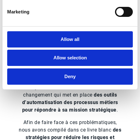
Téléchargez le guide
pratique
Marketing
Allow all
Pour se prémunir, le / la DAF doit mettre en
œuvre
un ensemble de pratiques
organisationnelles et des stratégies
Allow selection
efficaces de sécurisation des processus
dès lors qu’ils touchent à la trésorerie de
Deny
l’entreprise. La direction financière
d’aujourd’hui doit aussi être actrice du
changement qui met en place
des outils
d’automatisation des processus métiers
pour répondre à sa mission stratégique
.
Afin de faire face à ces problématiques,
nous avons compilé dans ce livre blanc
des
stratégies pour réduire les risques et