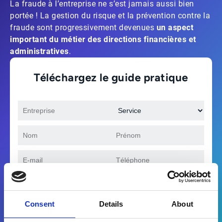
La fraude à l’entreprise ne s’est jamais aussi bien
portée ! La gestion du risque et la prévention contre la
fraude sont progressivement devenues
un aspect
important du métier des directions financières et
administratives
.
Téléchargez le guide pratique
Consent
Details
About
Par quelle(s) solution(s) êtes-vous intéressé(e)
?