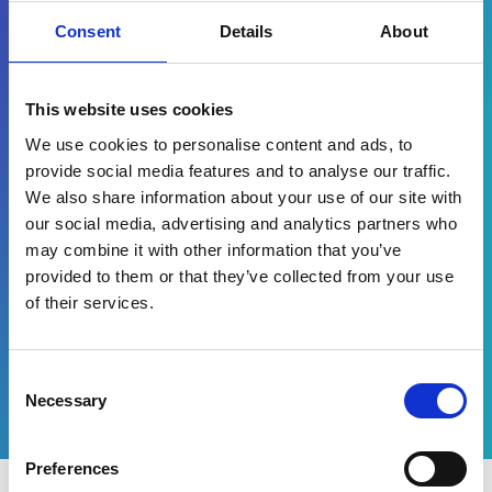
Consent
Details
About
Par quelle(s) solution(s) êtes-vous intéressé(e) ?
Gestion des demandes clients
This website uses cookies
Commandes clients
We use cookies to personalise content and ads, to
provide social media features and to analyse our traffic.
We also share information about your use of our site with
our social media, advertising and analytics partners who
En remplissant le formulaire, vous acceptez de
recevoir des informations marketing de la part
may combine it with other information that you’ve
d'Esker*
provided to them or that they’ve collected from your use
of their services.
Télécharger
Consent
Necessary
Selection
Preferences