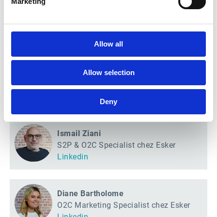
Marketing
Aurélien Coq
O2C Product Manager chez Esker
Linkedin
Allow all
Julie Rass
Allow selection
Responsable Support Client chez M-
extend
Deny
Linkedin
Ismail Ziani
S2P & O2C Specialist chez Esker
Linkedin
Diane Bartholome
O2C Marketing Specialist chez Esker
Linkedin