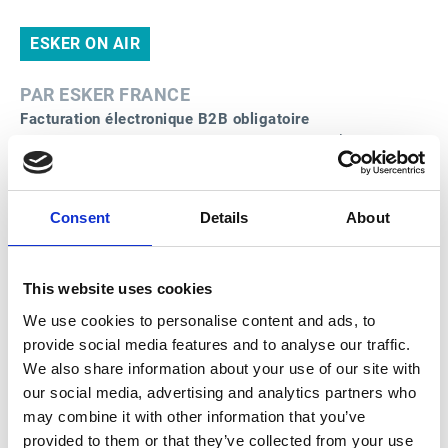
ESKER ON AIR
PAR ESKER FRANCE
Facturation électronique B2B obligatoire
Découvrez dans cette 2ème saison dédiée à la
facturation électronique B2B en France
tous les conseils
des experts Esker, candidate PDP et candidate PDP
pilote, pour garantir pas à pas votre mise en conformité.
Consent
Details
About
Abonnez-vous dès maintenant à notre
Newsletter
Linkedin
pour vous tenir informer des actualités de la
réforme !
This website uses cookies
We use cookies to personalise content and ads, to
provide social media features and to analyse our traffic.
We also share information about your use of our site with
our social media, advertising and analytics partners who
may combine it with other information that you’ve
provided to them or that they’ve collected from your use