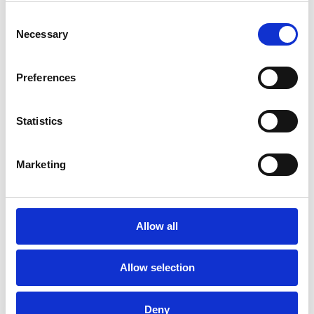
LES EXPERTS
Consent
Necessary
Selection
NOTRE EXPERTE
Aurélie Entrena
Preferences
Directrice Marketing et Communication -
Esker
Statistics
NOTRE EXPERT
Olivier Dias
Marketing
Directeur de Mission en fiscalité digitale -
Fidal
Allow all
NOTRE EXPERTE
Virginie Rigaudie
Allow selection
Sales Manager - Esker
Deny