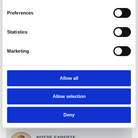
NOTRE EXPERTE
Preferences
Caroline Martin
Responsable Marketing Order-to-Cash
chez Esker
Statistics
Linkedin
Marketing
NOTRE EXPERTE
Diane Quenault de St Sulpice
Sales & Market Director chez CreditSafe
Linkedin
Allow all
NOTRE EXPERTE
Allow selection
Catherine Blondeau-Siegel
O2C Sales Manager chez Esker
Deny
Linkedin
NOTRE EXPERTE