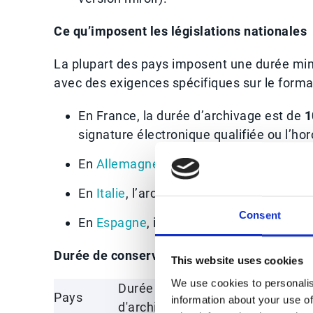
Ce qu’imposent les législations nationales
La plupart des pays imposent une durée min
avec des exigences spécifiques sur le format
En France, la durée d’archivage est de
1
signature électronique qualifiée ou l’h
En
Allemagne
, l’archivage doit garanti
En
Italie
, l’archivage est fortement enc
Consent
En
Espagne
, il est accepté si un certific
Durée de conservation par pays (exemples)
This website uses cookies
We use cookies to personalis
Durée
Pays
Particularités
information about your use of
d'archivage