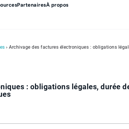
sources
Partenaires
À propos
es
› Archivage des factures électroniques : obligations léga
niques : obligations légales, durée d
ues