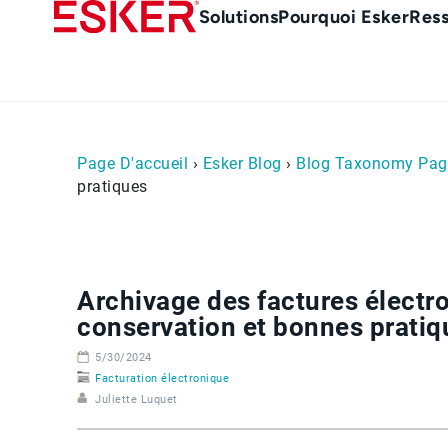
Skip
Main
Solutions
Pourquoi Esker
Res
to
Menu
main
-
content
fr
Page D'accueil
›
Esker Blog
›
Blog Taxonomy Pag
pratiques
Archivage des factures électro
conservation et bonnes pratiq
5/30/2024
Facturation électronique
Juliette Luquet