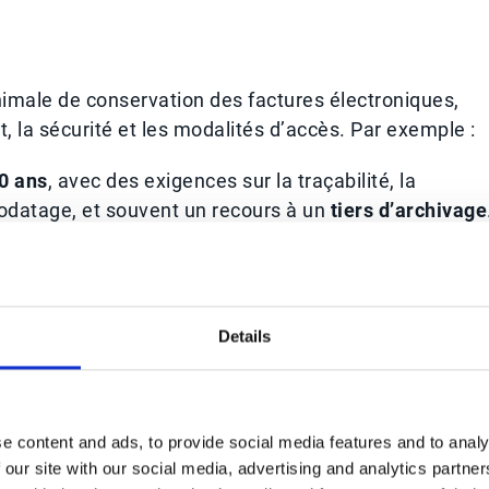
imale de conservation des factures électroniques,
, la sécurité et les modalités d’accès. Par exemple :
0 ans
, avec des exigences sur la traçabilité, la
orodatage, et souvent un recours à un
tiers d’archivage
r un accès rapide, dans un format non modifiable.
adré, avec des plateformes accréditées.
Details
at qualifié est appliqué.
 :
e content and ads, to provide social media features and to analy
 our site with our social media, advertising and analytics partn