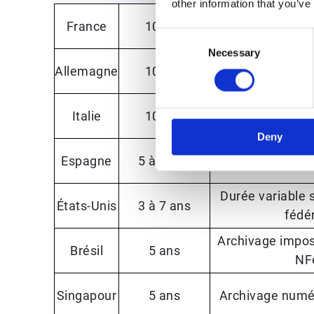
other information that you’ve
Archivage à va
France
10 ans
requ
Consent
Necessary
Selection
Allemagne
10 ans
Format lisible et
Archivage via
Italie
10 ans
accréd
Deny
Espagne
5 à 6 ans
Certificat élect
Durée variable s
États-Unis
3 à 7 ans
fédé
Archivage impos
Brésil
5 ans
NF
Singapour
5 ans
Archivage numé