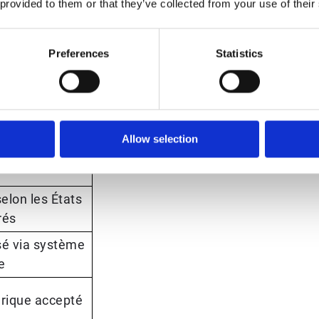
 provided to them or that they’ve collected from your use of their
leur probante
is
Preferences
Statistics
 non modifiable
 plateformes
itées
Allow selection
ronique requis
elon les États
rés
é via système
e
rique accepté