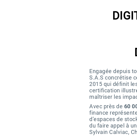
DIGI
Engagée depuis tou
S.A.S concrétise 
2015 qui définit 
certification illus
maîtriser les impa
Avec près de
60 00
finance représente
d’espaces de stock
du faire appel à u
Sylvain Calviac, C