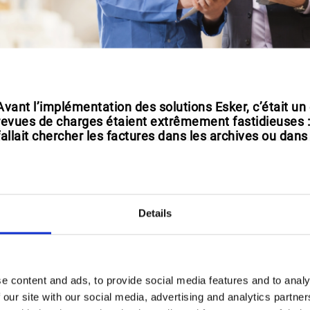
Avant l’implémentation des solutions Esker, c’était un 
revues de charges étaient extrêmement fastidieuses : 
fallait chercher les factures dans les archives ou dans 
parapheurs.
Sylvain Calviac | Chief Finance Officer chez ISEKI France S.
Details
OBJECTIFS
e content and ads, to provide social media features and to analy
 our site with our social media, advertising and analytics partn
uire la consommation de papier et son empreinte ca