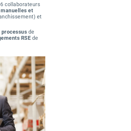
 6 collaborateurs
s manuelles et
ranchissement) et
e processus
de
gements RSE
de