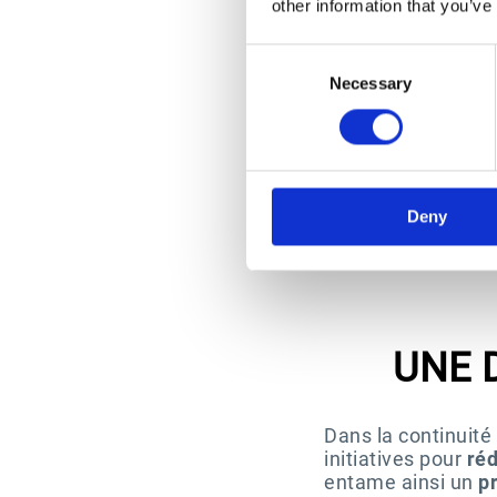
other information that you’ve
Supprim
Consent
Necessary
Selection
Deny
UNE 
Dans la continuité
initiatives pour
ré
entame ainsi un
pr