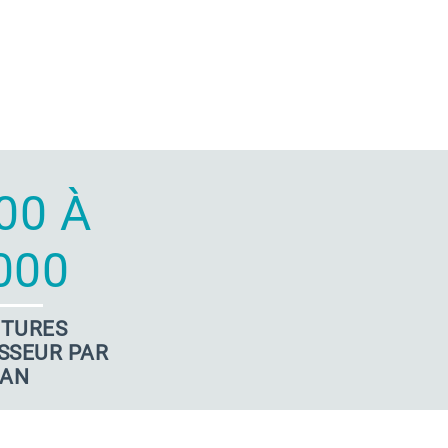
00 À
000
CTURES
SSEUR PAR
AN