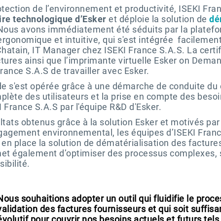
tection de l’environnement et productivité, ISEKI Fran
ire technologique d’Esker
et déploie la solution de
dé
“Nous avons immédiatement été séduits par la platefo
ergonomique et intuitive, qui s'est intégrée facilemen
hatain, IT Manager chez ISEKI France S.A.S. La certif
ctures ainsi que l’imprimante virtuelle Esker on Dema
rance S.A.S de travailler avec Esker.
uide s'est opérée grâce à une démarche de conduite d
lète des utilisateurs et la prise en compte des beso
I France S.A.S par l'équipe R&D d'Esker.
ltats obtenus grâce à la solution Esker et motivés par
ngagement environnemental, les équipes d’ISEKI Franc
en place la solution de dématérialisation des facture
rmet également d’optimiser des processus complexes, 
ibilité.
Nous souhaitions adopter un outil qui fluidifie le proc
validation des factures fournisseurs et qui soit suffi
évolutif pour couvrir nos besoins actuels et futurs tels