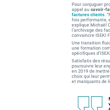
Pour conjuguer pro
appel au
savoir-fa
factures clients
. 
fois performante, 
explique Michaël C
l’archivage des fa
convaincre ISEKI F
Une transition fl
une formation comp
spécifiques d'ISEK
Satisfaits des résu
poursuivre leur e
en 2019 de mettre 
choix qui leur pe
et manquants de lis