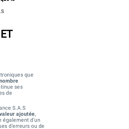
.S
 ET
ctroniques que
e nombre
ntinue ses
es de
rance S.A.S
 valeur ajoutée
,
ie également d'un
ques d'erreurs ou de