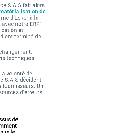
ce S.A.S fait alors
matérialisation de
rme d'Esker à la
t avec notre ERP"
ication et
nd ont terminé de
u changement,
ins techniques
 la volonté de
e S.A.S décident
s fournisseurs. Un
sources d’erreurs
essus de
samment
 que le