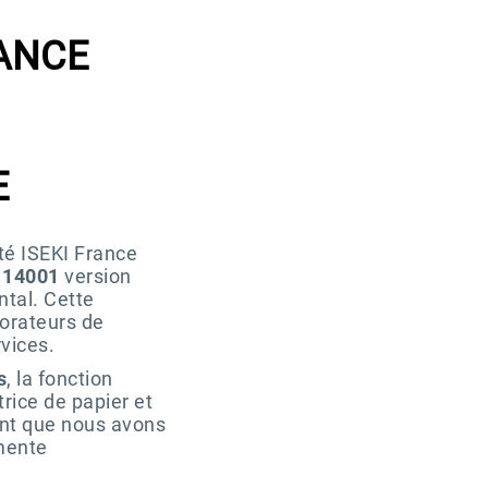
NANCE
E
té ISEKI France
O 14001
version
tal. Cette
borateurs de
vices.
s
, la fonction
rice de papier et
int que nous avons
mmente