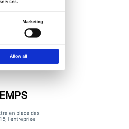
 services.
formation
Marketing
édures pré-
ont rendu
Allow all
TEMPS
ttre en place des
5, l’entreprise