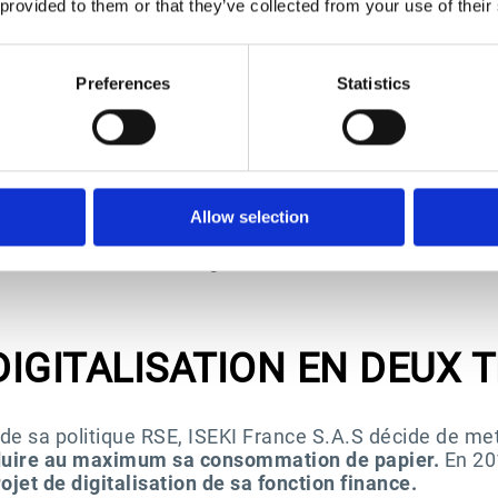
 provided to them or that they’ve collected from your use of their
er les tâches chronophages et faciliter l’accès à l’in
Valoriser le travail des équipes comptables
Preferences
Statistics
Esker a largement simplifié nos processus et ses proc
rédigées couplées d’un accompagnement sur mesure 
Allow selection
l’implémentation des outils extrêmement rapide.
Michaël Chatain |IT Manager chez ISEKI France S.A.S
DIGITALISATION EN DEUX 
 de sa politique RSE, ISEKI France S.A.S décide de me
duire au maximum sa consommation de papier.
En 201
ojet de digitalisation de sa fonction finance.