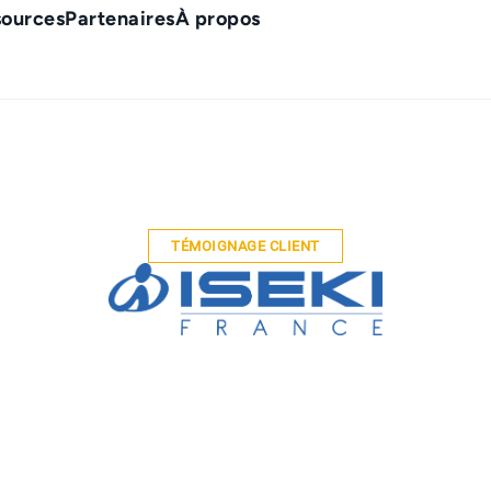
sources
Partenaires
À propos
TÉMOIGNAGE CLIENT
RSE et compétitivité en digitali
s de facturation clients et fou