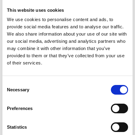
perspectives pour améliorer l'automatisation
This website uses cookies
et la prise de décision.
We use cookies to personalise content and ads, to
Quels en sont les bénéfices ? Y a-t-il des
provide social media features and to analyse our traffic.
risques ? Cette alliance sera-t-elle gagnante
We also share information about your use of our site with
?
our social media, advertising and analytics partners who
may combine it with other information that you’ve
Pour en savoir plus, visionnez le replay de ce
provided to them or that they’ve collected from your use
webinar où nous explorerons
comment l'IA
of their services.
peut transformer les départements Achats
en leviers stratégiques
pour booster leur
performance et amplifier leur valeur.
Consent
Necessary
Selection
Agenda
Preferences
Etat des lieux
Statistics