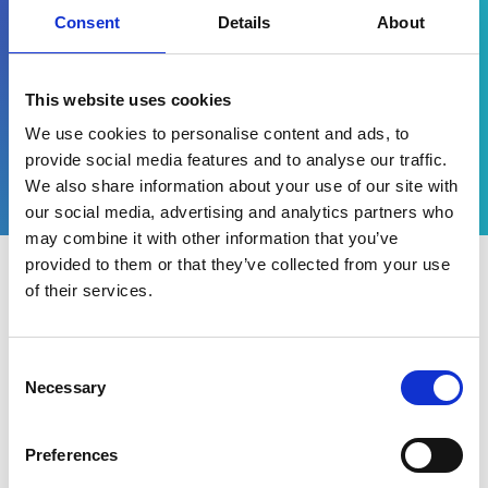
Consent
Details
About
En remplissant le formulaire, vous acceptez de recevoir
des informations marketing de la part d'Esker*
This website uses cookies
Voir le replay
We use cookies to personalise content and ads, to
provide social media features and to analyse our traffic.
We also share information about your use of our site with
our social media, advertising and analytics partners who
may combine it with other information that you’ve
provided to them or that they’ve collected from your use
of their services.
Pourquoi visionner ce
replay ?
Consent
Necessary
Selection
Esker partenaire officiel de l'édition 2023
des Universités des Achats, événement
Preferences
phare de la fonction Achats organisé par le