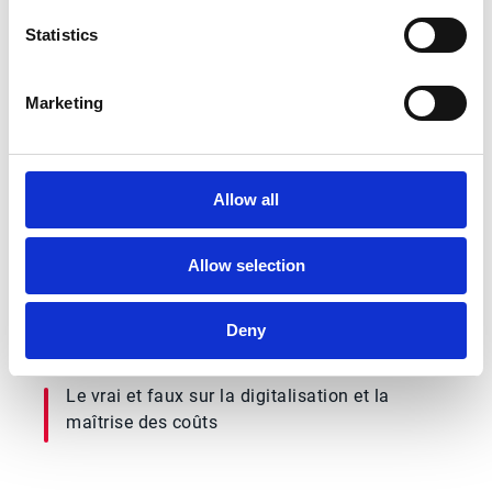
Conseil National des Achats (CNA). Ce
replay vous offre l'opportunité de vous
Statistics
plonger dans les conseils pratiques et les
exemples concrets partagés par nos experts
Marketing
sur le thème "digitalisation du Source-to-Pay
: maîtriser les coûts grâce à l’optimisation
des processus achats".
Allow all
Agenda
Allow selection
Décryptage du chiffre du jour
Deny
Le vrai et faux sur la digitalisation et la
maîtrise des coûts