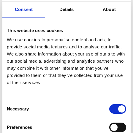
édition de la Journée Utilisateurs Microsoft
Consent
Details
About
du Dynsclub. A cette occasion, Aprolis a
partagé son retour d'expérience avec la
solution Esker, découvrez son témoignage
This website uses cookies
en replay !
We use cookies to personalise content and ads, to
provide social media features and to analyse our traffic.
Aprolis, leader européen dans la location
We also share information about your use of our site with
multimarque et multimatériel de
our social media, advertising and analytics partners who
manutention, a choisi de digitaliser ses
may combine it with other information that you’ve
factures fournisseurs avec Esker pour
provided to them or that they’ve collected from your use
améliorer la visibilité et la fluidité de ses
of their services.
processus comptables.
Assistez au retour d'expérience de cette
Consent
filiale du Groupe Monnoyeur à travers le
Necessary
Selection
témoignage de Gilles Mendes, Chef de projet
DSI ; et découvrez comment Aprolis a intégré
avec succès cette solution puissante et
Preferences