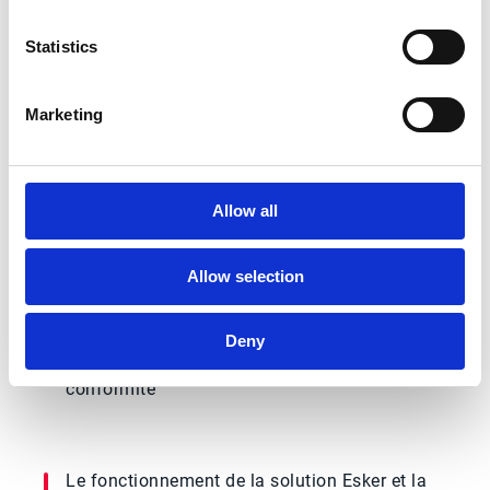
ergonomique avec Dynamics 365 Finance &
Operations grâce à un connecteur natif clé
Statistics
en main.
Agenda
Marketing
Le contexte du projet de digitalisation
Allow all
d'Aprolis
Allow selection
Les objectifs du projet : harmonisation des
Deny
outils, efficacité opérationnelle & ergonomie,
conformité
Le fonctionnement de la solution Esker et la