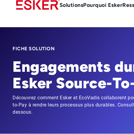
Skip
Main
Solutions
Pourquoi Esker
Res
to
Menu
main
-
content
fr
FICHE SOLUTION
Engagements du
Esker Source-To
Découvrez comment Esker et EcoVadis collaborent pou
to-Pay à rendre leurs processus plus durables. Consulte
dessous.