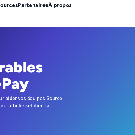
sources
Partenaires
À propos
rables
-Pay
r aider vos équipes Source-
z la fiche solution ci-