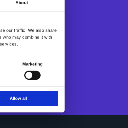
About
e des agents d’IA
se our traffic. We also share
trise des flux et
ers who may combine it with
processus des
 services.
es et clients),
les relations avec
 facturation
Marketing
 par la DGFiP.
e et en Asie-
cière étendue
Allow all