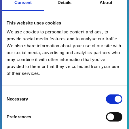
Consent
Details
About
This website uses cookies
We use cookies to personalise content and ads, to
provide social media features and to analyse our traffic.
We also share information about your use of our site with
Par quelle(s) solution(s) êtes-vous intéressé(e) ?
our social media, advertising and analytics partners who
Gestion des demandes clients
may combine it with other information that you’ve
Commandes clients
provided to them or that they’ve collected from your use
of their services.
En remplissant le formulaire, vous acceptez de
Consent
recevoir des informations marketing de la part
Necessary
d'Esker*
Selection
Télécharger
Preferences