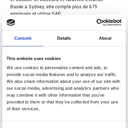
Basée à Sydney, elle compte plus de 675
employés et utilise SAP.
Chiffres clés
Consent
Details
About
90 % de réduction
This website uses cookies
Du temps de traitement des avis de paiement grâce
We use cookies to personalise content and ads, to
à l’automatisation
provide social media features and to analyse our traffic.
We also share information about your use of our site with
15 minutes ou moins
our social media, advertising and analytics partners who
Pour traiter un avis de paiement complexe qui
may combine it with other information that you’ve
prenait auparavant trois à quatre heures
provided to them or that they’ve collected from your use
of their services.
1 000+ clients
Gérés avec moins de tâches manuelles et une