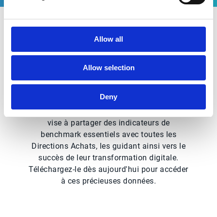
Téléchargez le guide
Allow all
pratique
Allow selection
Le CNA s'associe à Insideboard, en
Deny
collaboration avec l'ADRA et Esker pour
cette toute nouvelle édition. Ce baromètre
vise à partager des indicateurs de
benchmark essentiels avec toutes les
Directions Achats, les guidant ainsi vers le
succès de leur transformation digitale.
Téléchargez-le dès aujourd'hui pour accéder
à ces précieuses données.