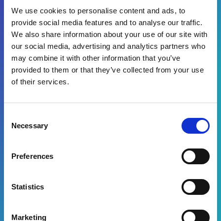
We use cookies to personalise content and ads, to
provide social media features and to analyse our traffic.
Par quelle(s) solution(s) êtes-vous intéressé(e)
We also share information about your use of our site with
?
our social media, advertising and analytics partners who
Sourcing
may combine it with other information that you’ve
Gestion des fournisseurs
provided to them or that they’ve collected from your use
Gestion des achats
of their services.
Factures fournisseurs
Consent
Necessary
Selection
En remplissant le formulaire, vous acceptez de
recevoir des informations marketing de la part
d'Esker*
Preferences
Télécharger
Statistics
Marketing