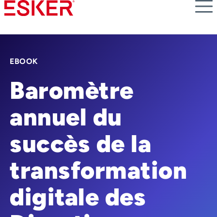
Skip
to
main
content
EBOOK
Baromètre
annuel du
succès de la
transformation
digitale des