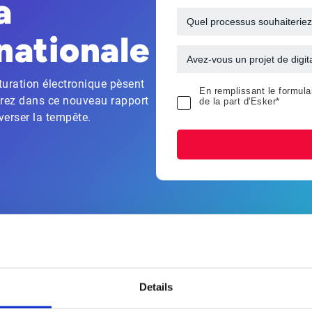
a
nationale
turation électronique pèsent
En remplissant le formula
vrez dans ce nouveau rapport
de la part d'Esker*
averser la tempête.
Que contient le rapport ?
Details
nique, la complexité de la dématérialisation complète de l’en