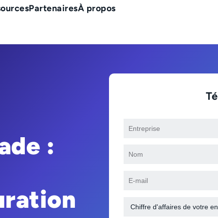
sources
Partenaires
À propos
Té
ade :
uration