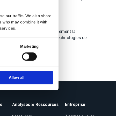
e de défis.
 de billentis révèle :
se our traffic. We also share
ers who may combine it with
 services.
comment déployer sereinement la
dématérialisation & les technologies de
facturation électronique
Marketing
Allow all
he
Analyses & Ressources
Entreprise