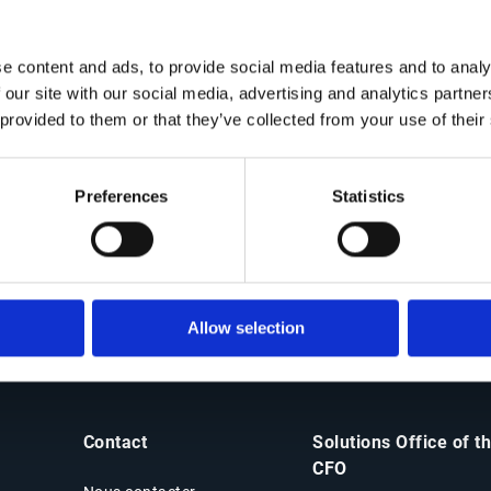
calendriers propres à chaque pays créent une véritable tempêt
d’aujourd’hui et les évolutions de demain. Le dernier rapport
e content and ads, to provide social media features and to analy
 our site with our social media, advertising and analytics partn
 provided to them or that they’ve collected from your use of their
ce que l’avenir réserve à la facturation
électronique transfrontalière & au e-reporting
fiscal
Preferences
Statistics
complexité inutile.
Allow selection
Contact
Solutions Office of t
CFO