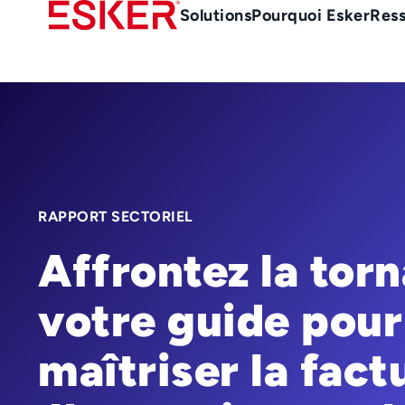
Skip
Main
Solutions
Pourquoi Esker
Res
to
Menu
main
-
content
fr
RAPPORT SECTORIEL
Affrontez la torn
votre guide pour
maîtriser la fact