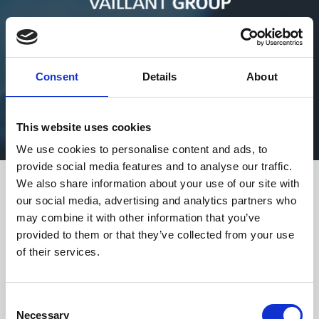
“Nous avons eu accès en très peu de temps à
une infrastructure complète à un coût
moindre par rapport à si nous avions dû la
Consent
Details
About
mettre en place nous-mêmes.”
RESPONSABLE DES VENTES E-BUSINESS ET VENTES
This website uses cookies
INTERNES — VAILLANT GROUP
We use cookies to personalise content and ads, to
provide social media features and to analyse our traffic.
We also share information about your use of our site with
COMMENT CELA
our social media, advertising and analytics partners who
may combine it with other information that you’ve
FONCTIONNE ?
provided to them or that they’ve collected from your use
of their services.
Toutes les commandes et factures entrantes (PDF, e-
mail, fax, etc.) sont gérées à 100% par Esker EDI
Services (extraction des données et validation). Les
Consent
documents validés sont traités dans le format désiré et
Necessary
Selection