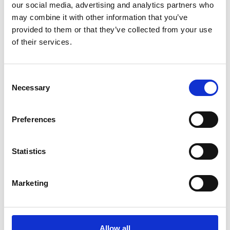
our social media, advertising and analytics partners who
obtenu leur immatriculation, mais 7 d'entre eux ne
may combine it with other information that you’ve
sont pas encore immatriculés :
provided to them or that they’ve collected from your use
of their services.
AXWAY Software
B4value.net
Consent
LOGILEC
Necessary
Selection
Septeo
Sidetrade
Preferences
TecAlliance
Statistics
Tungsten Automation
*
Remarque
: cette liste n'est pas exhaustive et peut
Marketing
être sujette à modification. Vous pouvez consulter
la liste officielle et mise à jour sur le site web des
impôts français :
https://www.impots.gouv.fr/liste-
des-plateformes-de-dematerialisation-p…
Allow all