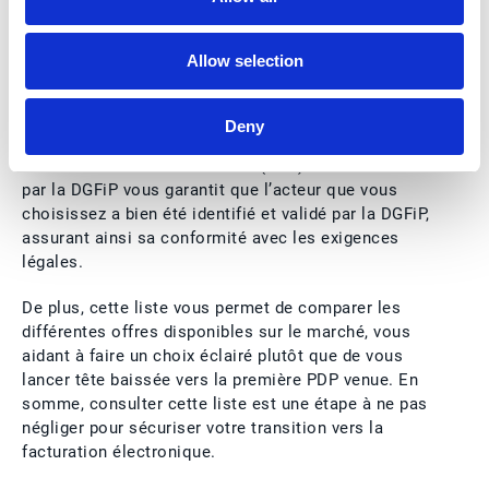
Pourquoi consulter la liste
Allow selection
des plateformes PDP ?
Deny
Consulter la liste des Plateformes de
Dématérialisation Partenaires (PDP) immatriculées
par la DGFiP vous garantit que l’acteur que vous
choisissez a bien été identifié et validé par la DGFiP,
assurant ainsi sa conformité avec les exigences
légales.
De plus, cette liste vous permet de comparer les
différentes offres disponibles sur le marché, vous
aidant à faire un choix éclairé plutôt que de vous
lancer tête baissée vers la première PDP venue. En
somme, consulter cette liste est une étape à ne pas
négliger pour sécuriser votre transition vers la
facturation électronique.