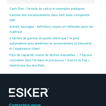
Cash flow : formule de calcul et exemples pratiques
Gestion des encaissements dans SAP sans complexité
ERP
Achats sauvages : définition, enjeux et méthodes pour les
maîtriser
5 tâches de gestion du poste client que l’IA peut
automatiser pour améliorer le recouvrement, la trésorerie
et l’expérience client
Plus de capacité, moins de tâches manuelles — 7 façons
concrètes dont l'IA dans le processus « Source to Pay »
transforme les résultats
Contactez-nous