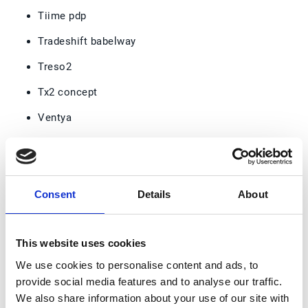
Tiime pdp
Tradeshift babelway
Treso2
Tx2 concept
Ventya
Yooz pdp
Note : Ces même acteurs étaient officiellement
listés au 16 mai 2024 par la DGFiP dans la liste des
Consent
Details
About
candidats PDP avant d’être immatriculés.
Liste des candidats restants pour devenir
This website uses cookies
plateforme de dématérialisation partenaire
We use cookies to personalise content and ads, to
Au
16 mai 2024, plus de 74 opérateurs avaient
provide social media features and to analyse our traffic.
déposé leur candidature pour devenir PDP.
À ce jour,
We also share information about your use of our site with
la majorité des candidats pour devenir PDP ont