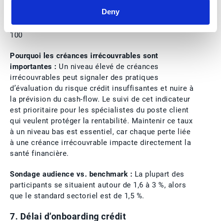
crédit qui ne devrait pas être encaissée.
Formule du
Deny
taux de créances irrécouvrables :
(Montant des
créances irrécouvrables / Chiffre d’affaires total) x
100
Pourquoi les créances irrécouvrables sont
importantes :
Un niveau élevé de créances
irrécouvrables peut signaler des pratiques
d’évaluation du risque crédit insuffisantes et nuire à
la prévision du cash-flow. Le suivi de cet indicateur
est prioritaire pour les spécialistes du poste client
qui veulent protéger la rentabilité. Maintenir ce taux
à un niveau bas est essentiel, car chaque perte liée
à une créance irrécouvrable impacte directement la
santé financière.
Sondage audience vs. benchmark :
La plupart des
participants se situaient autour de 1,6 à 3 %, alors
que le standard sectoriel est de 1,5 %.
7. Délai d’onboarding crédit