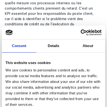
quelle mesure vos processus internes ou les
comportements clients prennent du retard. C’est un
KPI essentiel pour les responsables du poste client,
car il aide à identifier si le problème vient des
conditions de crédit ou de l’exécution du
recouvrement.
Comment l’automatisation aide :
En utilisant un
logiciel spécialisé de KPI du poste client, les
Consent
Details
About
équipes peuvent isoler les tendances de l’ADD et
voir si certains segments clients accumulent
régulièrement du retard, afin d’ajuster les politiques
This website uses cookies
de crédit de manière ciblée.
We use cookies to personalise content and ads, to
5. Taux de litiges sur facture
provide social media features and to analyse our traffic.
We also share information about your use of our site with
Qu’est-ce que le taux de litiges sur facture ?
Cet
our social media, advertising and analytics partners who
indicateur mesure la fréquence à laquelle les
may combine it with other information that you’ve
factures sont contestées.
Formule du taux de litiges
provided to them or that they’ve collected from your use
sur facture :
(Nombre de factures contestées /
of their services.
Nombre total de factures émises) x 100