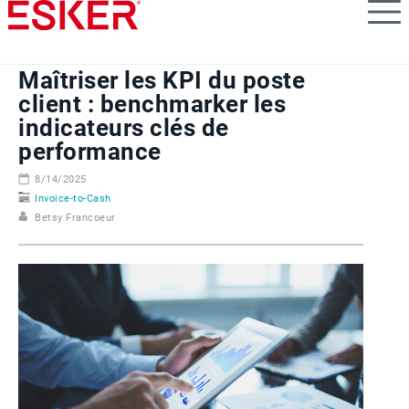
Skip
to
main
content
Maîtriser les KPI du poste
client : benchmarker les
indicateurs clés de
performance
8/14/2025
Invoice-to-Cash
Betsy Francoeur