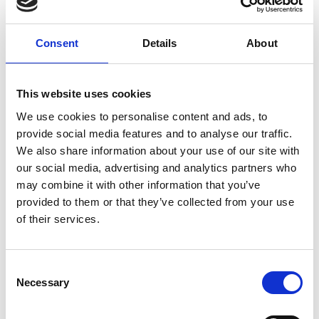
C'est là que l'intervention humaine est encore
nécessaire pour rectifier ces erreurs. L'IA du
Machine Learning
se souviendra alors de la
Consent
Details
About
correction et, avec l’aide de l'analyse des données
historiques, prédira rapidement des résultats de
plus en plus précis.
This website uses cookies
Le
Deep
Learning
(ou « apprentissage profond »),
We use cookies to personalise content and ads, to
une sous-catégorie du
Machine Learning
, peut
provide social media features and to analyse our traffic.
exécuter des tâches encore plus avancées avec une
We also share information about your use of our site with
précision accrue. En s’appuyant sur des réseaux
our social media, advertising and analytics partners who
neuronaux artificiels imitant le cerveau humain
may combine it with other information that you’ve
ainsi que sur d'énormes quantités de données
provided to them or that they’ve collected from your use
validées, il est possible d’extraire des informations
of their services.
de plusieurs couches de données.
Un exemple d’utilisations commerciale idéale de la
Consent
technologie du
Deep Learning
vise par exemple, le
Necessary
triage des e-mails des boîtes mail partagées, à la
Selection
fois du côté du fournisseur et du côté du client.
Les
questions, les factures et les commandes peuvent