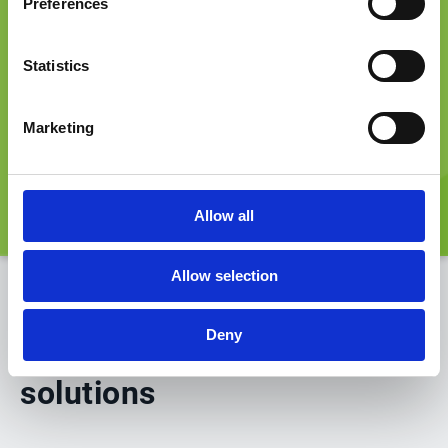
réglementation en vigueur (RGPD)
Preferences
99,9 % des salariés formés à la
sécurité et la protection des
Statistics
données
Marketing
En savoir plus
Allow all
Allow selection
Deny
Les bénéfices de nos
solutions