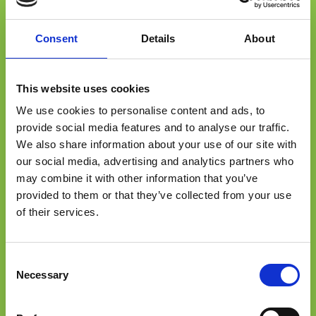
Consent
Details
About
Esker est doté d’un système de management de
la sécurité de l’information (SMSI) audité et
certifié ISO 27001 pour sa plateforme cloud
This website uses cookies
Esker on Demand. En outre, Esker exige de ses
We use cookies to personalise content and ads, to
fournisseurs liés à la plateforme Esker On
provide social media features and to analyse our traffic.
We also share information about your use of our site with
Demand de remplir un questionnaire de maturité
our social media, advertising and analytics partners who
sécurité et de fournir des rapports d’audit,
may combine it with other information that you’ve
attestations ou certificats ISO27001, SSAE 18,
provided to them or that they’ve collected from your use
SOC1.
of their services.
Certification ISO 27001 pour les
Consent
activités de la plateforme Cloud
Necessary
Selection
Esker
0 plainte pour non-respect de la