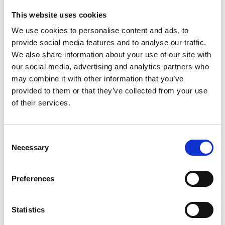
pilier central du dispositif. En automatisant le module
This website uses cookies
fournisseurs, McDonald’s Force a systématisé le
contrôle des RIB et des informations juridiques,
We use cookies to personalise content and ads, to
protégeant ainsi l'organisation contre les risques de
provide social media features and to analyse our traffic.
fraude. Cette infrastructure digitale permet aujourd’hui à
We also share information about your use of our site with
McDonald’s Force d’aborder sereinement la réforme de
our social media, advertising and analytics partners who
la facturation électronique, dans une logique
may combine it with other information that you’ve
d’optimisation continue.
provided to them or that they’ve collected from your use
of their services.
En s’appuyant sur les technologies d’Esker, McDonald’s
Force bénéficie aujourd’hui d’une amélioration
significative de la performance financière :
Accélération du traitement des factures et des
Consent
Necessary
paiements
Selection
Harmonisation des workflows achats–factures
pour une meilleure collaboration interne
Preferences
Sécurisation des transactions grâce au contrôle
systématique des RIB
Statistics