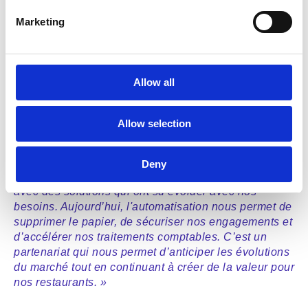
Maîtrise renforcée des engagements financiers
avec une visibilité accrue
Marketing
Anticipation facilitée des obligations
réglementaires, notamment la réforme de la
facturation électronique
Allow all
Pour Cyrille Maton, Responsable Contrôle de Gestion
chez McDonald’s Force, la réussite du projet repose sur
Allow selection
la robustesse de l'outil et la qualité de
l'accompagnement :
Deny
« Esker nous accompagne depuis plus de dix ans
avec des solutions qui ont su évoluer avec nos
besoins. Aujourd’hui, l'automatisation nous permet de
supprimer le papier, de sécuriser nos engagements et
d’accélérer nos traitements comptables. C’est un
partenariat qui nous permet d’anticiper les évolutions
du marché tout en continuant à créer de la valeur pour
nos restaurants. »