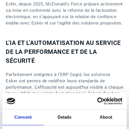
Enfin, depuis 2025, McDonald’s Force prépare activement
sa mise en conformité avec la réforme de la facturation
électronique, en s’appuyant sur la relation de confiance
établie avec Esker et sur l’agilité des solutions proposées.
L’IA ET L’AUTOMATISATION AU SERVICE
DE LA PERFORMANCE ET DE LA
SÉCURITÉ
Parfaitement intégrées à l’ERP Cegid, les solutions
Esker ont permis de redéfinir leurs standards de
performance. L’efficacité est aujourd’hui visible à chaque
étape : 80 % des achats font désormais l’objet d’un bon
de commande (PO), ce qui accélère considérablement la
saisie comptable et offre une visibilité accrue sur les
engagements en cours.
Consent
Details
About
Au-delà du gain de temps, la sécurité est devenue un