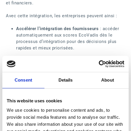
et financiers.
Avec cette intégration, les entreprises peuvent ainsi :
Accélérer l’intégration des fournisseurs
: accéder
automatiquement aux scores EcoVadis dès le
processus d’intégration pour des décisions plus
rapides et mieux priorisées.
Renforcer la maîtrise des risques
: identifier et
anticiper les risques RSE tout au long de la Supply
Chain.
Consent
Details
About
Soutenir la conformité et les engagements RSE
:
s’appuyer sur des données fiables, vérifiées par des
tiers, pour répondre aux exigences réglementaires.
This website uses cookies
Dynamiser l’engagement fournisseurs
: encourager
We use cookies to personalise content and ads, to
l’amélioration continue via un partage transparent
provide social media features and to analyse our traffic.
des performances.
We also share information about your use of our site with
Industrialiser la prise de décision
: intégrer