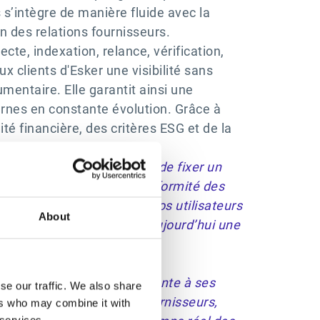
 s’intègre de manière fluide avec la
n des relations fournisseurs.
cte, indexation, relance, vérification,
 clients d'Esker une visibilité sans
mentaire. Elle garantit ainsi une
ernes en constante évolution. Grâce à
té financière, des critères ESG et de la
ournisseurs.
er les bonnes pratiques et de fixer un
ssurer la sécurité et la conformité des
urnisseurs, permettant à nos utilisateurs
About
ence totale. Nous offrons aujourd’hui une
oser une expérience innovante à ses
se our traffic. We also share
ion de la conformité des fournisseurs,
ers who may combine it with
 services.