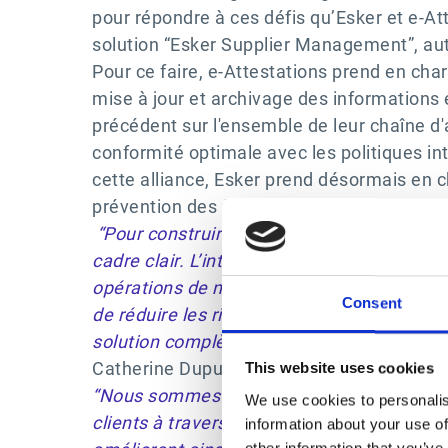
pour répondre à ces défis qu’Esker et e-Att
solution “Esker Supplier Management”, auto
Pour ce faire, e-Attestations prend en charg
mise à jour et archivage des informations 
précédent sur l'ensemble de leur chaîne d'
conformité optimale avec les politiques in
cette alliance, Esker prend désormais en ch
prévention des fraudes fournisseurs, intég
“Pour construire une solide relation de con
cadre clair. L’intégration d’e-Attestations
opérations de nos clients. Elle s’inscrit 
Consent
de réduire les risques financiers, réputati
solution complète pour couvrir tous les as
Catherine Dupuy-Holdich, Cheffe de produi
This website uses cookies
“Nous sommes ravis de la confiance qu'Esk
We use cookies to personalis
clients à travers le monde. Cette intégrati
information about your use of
other information that you’ve