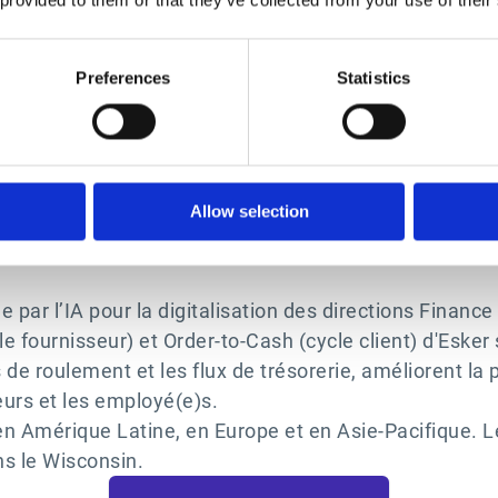
commerciales au niveau global. L'API e-Attestations ga
étiers d’Esker, sans perturber l'expérience quotidienn
 d'e-Attestations.
Preferences
Statistics
NS
diteur français de logiciels de gestion des risques t
Allow selection
itiques liés à la gestion et au pilotage des fournisseu
 par l’IA pour la digitalisation des directions Finance
e fournisseur) et Order-to-Cash (cycle client) d'Esker
 de roulement et les flux de trésorerie, améliorent la 
seurs et les employé(e)s.
n Amérique Latine, en Europe et en Asie-Pacifique. Le
ns le Wisconsin.