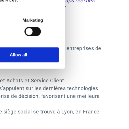
rantit une mise à jour en temps réel des
e, quel que soit le marché.”
Marketing
iers (TPRM), permettant aux entreprises de
Allow all
rs.
 et Achats et Service Client.
 s'appuient sur les dernières technologies
prise de décision, favorisent une meilleure
 siège social se trouve à Lyon, en France