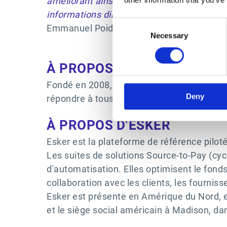
améliorant ainsi la gestion des relations 
informations directement dans les outils m
Consent
Emmanuel Poidevin, Président et Fondateur
Necessary
Selection
À PROPOS D’E-ATTESTATIO
Fondé en 2008, e-Attestations.com est un é
Deny
répondre à tous les risques et problèmes cr
À PROPOS D’ESKER
Esker est la plateforme de référence pilotée
Les suites de solutions Source-to-Pay (cycl
d'automatisation. Elles optimisent le fonds
collaboration avec les clients, les fournis
Esker est présente en Amérique du Nord, e
et le siège social américain à Madison, da