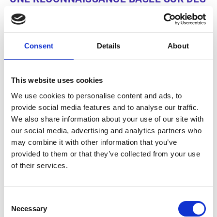
CRITÈRES CLÉS
Cette distinction de Gartner® vient récompenser :
L’intégration avancée de l'IA au sein des processus,
Consent
Details
About
La capacité à générer des rapports analytiques
complexes,
This website uses cookies
Des tableaux de bord offrant une visibilité étendue
sur les indicateurs métier,
We use cookies to personalise content and ads, to
provide social media features and to analyse our traffic.
Un engagement fort en matière de conformité et de
We also share information about your use of our site with
support à l’échelle mondiale.
our social media, advertising and analytics partners who
may combine it with other information that you’ve
« Nous sommes honorés d’être reconnus comme Leader
provided to them or that they’ve collected from your use
dans le premier Magic Quadrant™ de Gartner® dédié aux
applications Accounts Payable. A notre sens, grâce à
of their services.
l’IA, nos solutions révolutionnent la gestion des
processus comptables, permettant aux entreprises de
gagner en efficacité et d’optimiser leur
Consent
trésorerie. »
Catherine Dupuy-Holdich, Responsable
Necessary
Selection