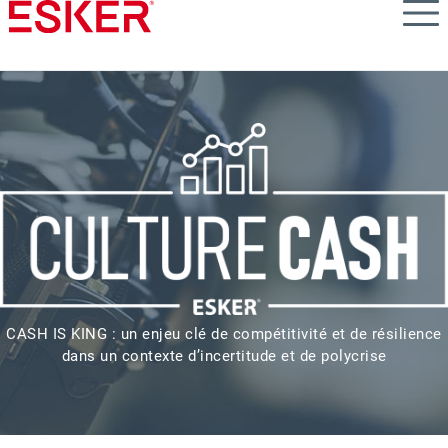
Skip
to
main
content
CASH IS KING : un enjeu clé de compétitivité et de résilience
dans un contexte d’incertitude et de polycrise