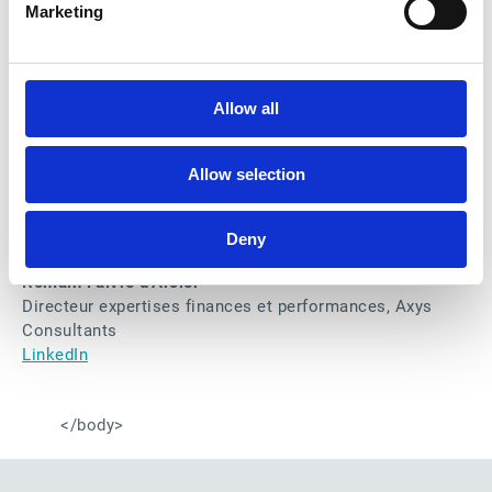
LinkedIn
Marketing
Allow all
Maud Berger
Product Manager Invoice-to-Cash
LinkedIn
Allow selection
Deny
Romain Faivre d’Arcier
Directeur expertises finances et performances, Axys
Consultants
LinkedIn
</body>