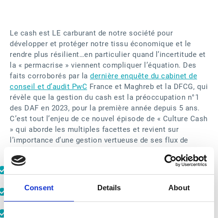
Le cash est LE carburant de notre société pour
développer et protéger notre tissu économique et le
rendre plus résilient…en particulier quand l’incertitude et
la « permacrise » viennent compliquer l’équation. Des
faits corroborés par la
dernière enquête du cabinet de
conseil et d’audit PwC
France et Maghreb et la DFCG, qui
révèle que la gestion du cash est la préoccupation n°1
des DAF en 2023, pour la première année depuis 5 ans.
C’est tout l’enjeu de ce nouvel épisode de « Culture Cash
» qui aborde les multiples facettes et revient sur
l’importance d’une gestion vertueuse de ses flux de
trésorerie.
Comment la technologie peut-elle simplifier la
gestion du cash ?
Consent
Details
About
Comment la réforme de la facturation électronique
va-t-elle rebattre les cartes du marché ?
Pourquoi est-il crucial de sécuriser le cash des