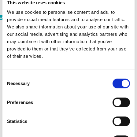
This website uses cookies
entreprises pour créer des écosystèmes plus
vertueux ?
We use cookies to personalise content and ads, to
Comment implémenter / diffuser une culture cash
provide social media features and to analyse our traffic.
responsable au sein de l’entreprise ?
We also share information about your use of our site with
Découvrez les décryptages de nos experts avec
Romain
our social media, advertising and analytics partners who
FAIVRE d'ARCIER
, Directeur de l’expertise finance et
may combine it with other information that you’ve
performance chez Axys Consultants,
Maud Berger
,
provided to them or that they’ve collected from your use
Product Manager Invoice-to-Cash chez Esker et
of their services.
Catherine Blondeau
, Sales Manager Order-to-Cash chez
Esker.
Consent
LES EXPERTS
Necessary
Selection
Preferences
Statistics
Catherine Blondeau-Siegel
Sales Manager Order-to-Cash