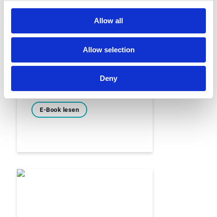
Allow all
E-Book
Die B2B
Allow selection
E‑Rechnungspflicht in
Deutschland
Deny
E-Book lesen