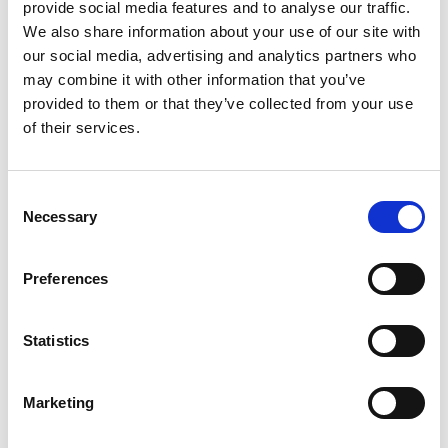
provide social media features and to analyse our traffic.
We also share information about your use of our site with
E-Book
our social media, advertising and analytics partners who
may combine it with other information that you’ve
Jenseits der Bilanz: 6
provided to them or that they’ve collected from your use
Geschichten über
of their services.
echte Erfolge und
messbare Ergebnisse
Consent
in der…
Necessary
Selection
Preferences
E-Book lesen
Statistics
Marketing