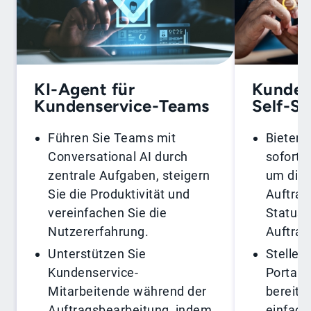
KI-Agent für
Kunden
Kundenservice-Teams
Self-Se
Führen Sie Teams mit
Bieten 
Conversational AI durch
soforti
zentrale Aufgaben, steigern
um die 
Sie die Produktivität und
Auftrag
vereinfachen Sie die
Statusa
Nutzererfahrung.
Auftrag
Unterstützen Sie
Stellen 
Kundenservice-
Portal 
Mitarbeitende während der
bereit,
Auftragsbearbeitung, indem
einfach