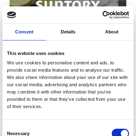
Consent
Details
About
This website uses cookies
Suntory:
We use cookies to personalise content and ads, to
Auftragsmanagement mit
provide social media features and to analyse our traffic.
hohem Volumen im großen
We also share information about your use of our site with
Maßstab
our social media, advertising and analytics partners who
may combine it with other information that you’ve
“Wir haben aufgehört, unsere
provided to them or that they’ve collected from your use
Aufträge manuell einzugeben, und
of their services.
eine enorme Verbesserung bei
Qualität und Zusammenarbeit
Consent
festgestellt.”
Necessary
Selection