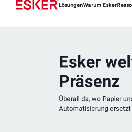
Skip
Main
Lösungen
Warum Esker
Resso
to
menu
main
de
content
Esker wel
Präsenz
Überall da, wo Papier u
Automatisierung ersetz