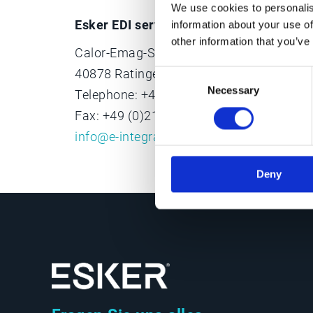
We use cookies to personalis
Esker EDI services
information about your use of
other information that you’ve
Calor-Emag-Straße 3
40878 Ratingen
Consent
Necessary
Selection
Telephone: +49 (0)2102 479 - 0
Fax: +49 (0)2102 479 - 109
info@e-integration.de
Deny