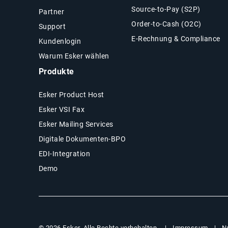
Source-to-Pay (S2P)
Partner
Order-to-Cash (O2C)
Support
E-Rechnung & Compliance
Kundenlogin
Warum Esker wählen
Produkte
Esker Product Host
Esker VSI Fax
Esker Mailing Services
Digitale Dokumenten-BPO
EDI-Integration
Demo
Impressum
N
© 2026 Esker. Alle Rechte vorbehalten.