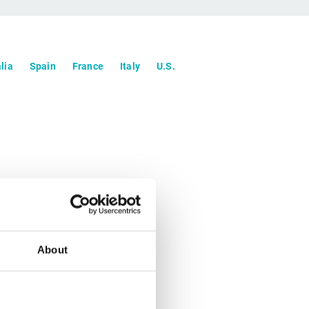
lia
Spain
France
Italy
U.S.
About