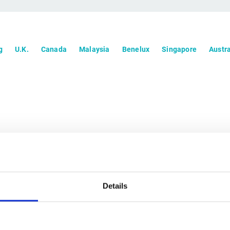
g
U.K.
Canada
Malaysia
Benelux
Singapore
Austra
+49 (0) 89 700 887 0
+49 (0) 89 700 887 70
Details
info@esker.de
https://www.esker.de