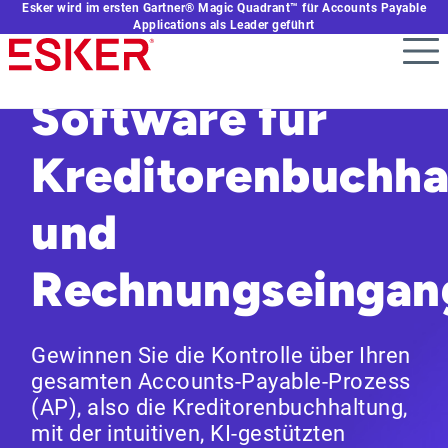
Esker wird im ersten Gartner® Magic Quadrant™ für Accounts Payable
Skip
Applications als Leader geführt
to
main
content
Software für
Kreditorenbuchha
und
Rechnungseingan
Gewinnen Sie die Kontrolle über Ihren
gesamten Accounts-Payable-Prozess
(AP), also die Kreditorenbuchhaltung,
mit der intuitiven, KI-gestützten