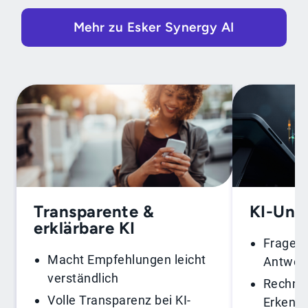
Mehr zu Esker Synergy AI
Transparente &
KI-Unt
erklärbare KI
Fragen 
Macht Empfehlungen leicht
Antwort
verständlich
Rechnun
Volle Transparenz bei KI-
Erkennt