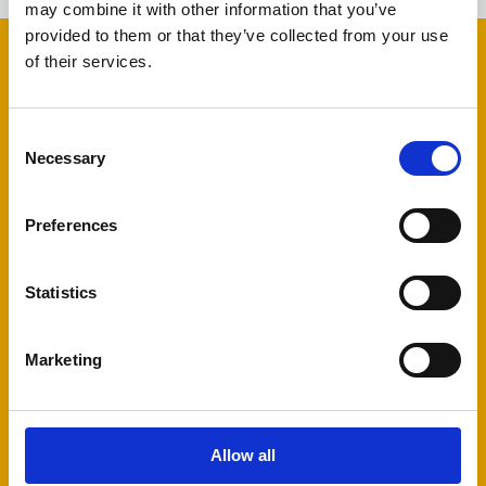
may combine it with other information that you’ve
provided to them or that they’ve collected from your use
of their services.
ÜBERBLICK ZU ESKER PAY
Kompakter Überblick über die technologiegetriebenen
Consent
End-to-End-
Necessary
Selection
Zahlungsmöglichkeiten, bereichert durch
Partnerschaften
Preferences
DOWNLOAD
Statistics
Marketing
Allow all