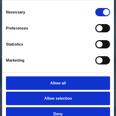
Consent
Necessary
Selection
TRANSPARENZ
EDI-Formate werden für das
menschliche Auge lesbar gemacht
Preferences
Statistics
Marketing
INTUITIVE OBERFLÄCHE
Vereinfachte Bearbeitung von EDI-
Allow all
Ausnahmen und EDI-Fehlern
Allow selection
Deny