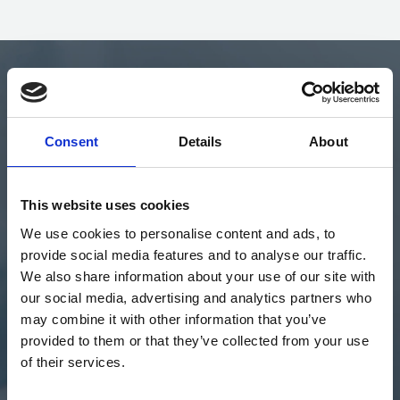
MULTICHANNEL-EDI-
LÖSUNGEN
Consent
Details
About
Zu oft ist EDI eine Blackbox: Die EDI-Datenströme sind
unsichtbar und schwierig zu analysieren, insbesondere,
This website uses cookies
wenn Sie über verschiedene Schnittstellen laufen. Die
We use cookies to personalise content and ads, to
Handhabung von EDI Fehlern kann komplex sein und
provide social media features and to analyse our traffic.
erfordert oft technischen Support. Esker on Demand ist
eine Multichannel-Lösung, die nicht nur einen
We also share information about your use of our site with
reibungslosen Datenaustausch sicherstellt, sondern
our social media, advertising and analytics partners who
auch viele Optionen für Analyse und Reporting bietet.
may combine it with other information that you’ve
provided to them or that they’ve collected from your use
of their services.