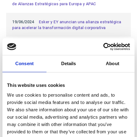
de Alianzas Estratégicas para Europa y APAC
19/06/2024
Esker y EY anuncian una alianza estratégica
para acelerar la transformación digital corporativa
03/06/2024
Esker Propone un Nuevo Miembro de su
Consejo de Supervisión
Consent
Details
About
27/05/2024
Esker y Gravity Wave se alían para reducir
plásticos del mar
This website uses cookies
13/05/2024
Esker nombrada “Leader” en el Cuadrante
We use cookies to personalise content and ads, to
Mágico de Gartner® 2024 para soluciones de Invoice-to-
provide social media features and to analyse our traffic.
Cash
We also share information about your use of our site with
our social media, advertising and analytics partners who
15/04/2024
Esker Nombra a David Andrés Nuevo Country
may combine it with other information that you’ve
Manager de Esker Ibérica
provided to them or that they’ve collected from your use