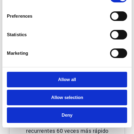
Preferences
Statistics
Marketing
Allow all
NVIDIA: procesamiento
más rápido de pedidos
recurrentes para la
Allow selection
hipercrecimiento
Deny
Procesamiento de pedidos
recurrentes 60 veces más rápido