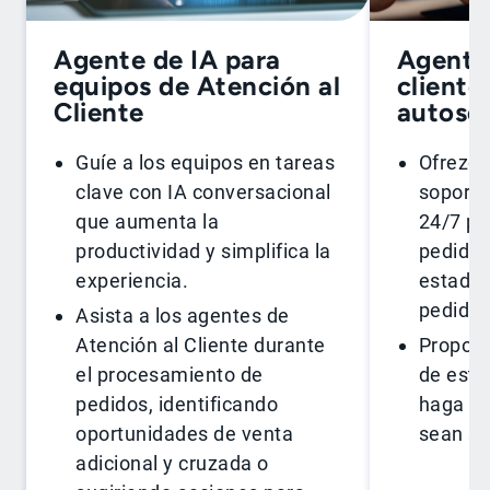
Agente de IA para
Agente
equipos de Atención al
cliente
Cliente
autoser
Guíe a los equipos en tareas
Ofrezca
clave con IA conversacional
soporte
que aumenta la
24/7 pa
productividad y simplifica la
pedidos
experiencia.
estados
pedidos
Asista a los agentes de
Atención al Cliente durante
Proporc
el procesamiento de
de esti
pedidos, identificando
haga qu
oportunidades de venta
sean se
adicional y cruzada o