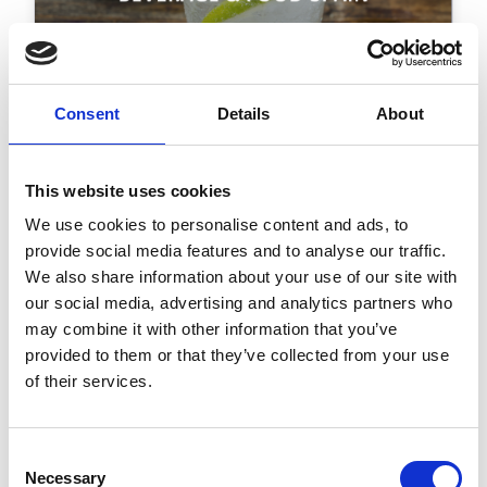
Consent
Details
About
Suntory: gestión de
pedidos de alto volumen a
This website uses cookies
escala
We use cookies to personalise content and ads, to
provide social media features and to analyse our traffic.
“Hemos dejado de introducir
We also share information about your use of our site with
nuestros pedidos manualmente y
our social media, advertising and analytics partners who
hemos visto una enorme mejora en
may combine it with other information that you’ve
calidad y colaboración.”
provided to them or that they’ve collected from your use
of their services.
Leer la historia completa
Consent
Necessary
Selection