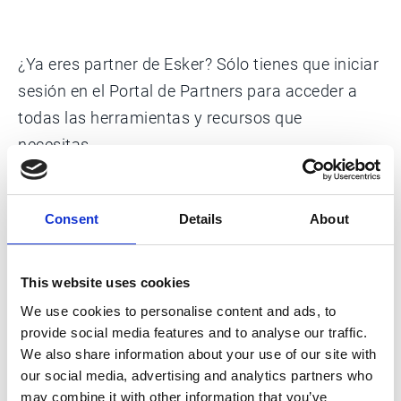
¿Ya eres partner de Esker? Sólo tienes que iniciar
sesión en el Portal de Partners para acceder a
todas las herramientas y recursos que
necesitas.
Esker University:
Realiza nuestros cursos
de formación
Consent
Details
About
Esker Demo Portal:
Accede a tu espacio
dedicado a demostraciones
This website uses cookies
We use cookies to personalise content and ads, to
Marketing Resources:
Descarga los
provide social media features and to analyse our traffic.
documentos que necesites
We also share information about your use of our site with
our social media, advertising and analytics partners who
Registro de clientes potenciales:
Obtén y
may combine it with other information that you’ve