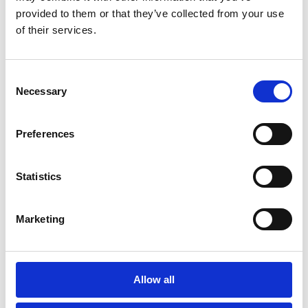
registra clientes potenciales
provided to them or that they’ve collected from your use
of their services.
Herramientas de ventas:
Descarga
la documentación que necesites
Consent
Necessary
Selection
Inicia sesión
Preferences
Statistics
¿Necesitas ayuda para acceder?
Ponte en contacto con tu Gestor de
Marketing
Alianzas.
Allow all