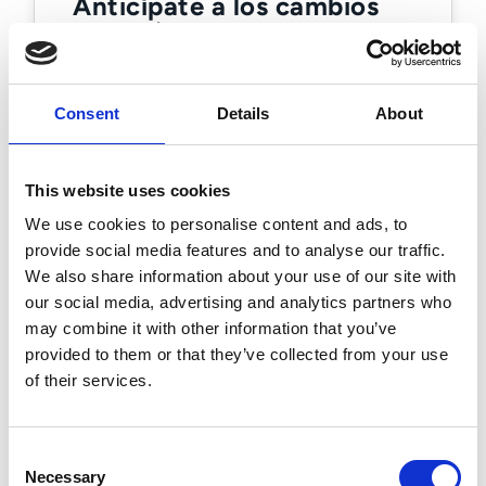
Anticípate a los cambios
operativos
La obligatoriedad afecta a la gestión
de datos de factura, a los flujos de
Consent
Details
About
trabajo internos y a la relación con
clientes y proveedores. Una
This website uses cookies
preparación temprana reduce las
We use cookies to personalise content and ads, to
fricciones cuando la normativa entre
provide social media features and to analyse our traffic.
en vigor.
We also share information about your use of our site with
Revisa el contenido, los datos y los
our social media, advertising and analytics partners who
campos obligatorios de tus
may combine it with other information that you’ve
facturas.
provided to them or that they’ve collected from your use
of their services.
Alinea tu ERP con los flujos de
facturación electrónica.
Coordina los procesos de
Consent
Necessary
Selection
facturación con clientes y