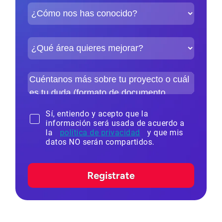
Sí, entiendo y acepto que la
información será usada de acuerdo a
la
política de privacidad
y que mis
datos NO serán compartidos.
Registrate