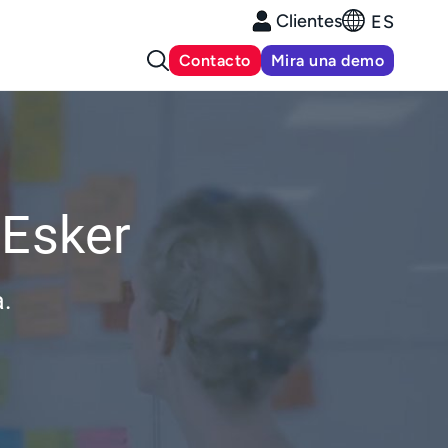
Clientes
ES
Contacto
Mira una demo
 Esker
a.