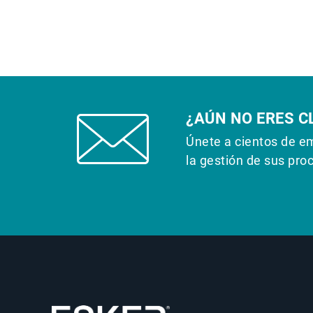
¿AÚN NO ERES C
Únete a cientos de e
la gestión de sus pro