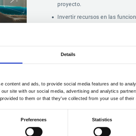
proyecto.
Invertir recursos en las funcio
Details
e content and ads, to provide social media features and to analy
 our site with our social media, advertising and analytics partn
“El equipo de servicios profesionales de 
 provided to them or that they’ve collected from your use of their
palabras: ¡obtuvimos el retorno de la inv
meses! Era como si ya supieran los prob
Preferences
Statistics
aparecieran.”​
Director de operaciones, Bag Makers, Inc.