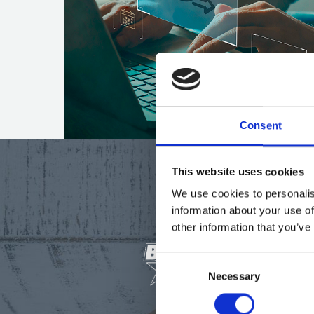
Consent
This website uses cookies
We use cookies to personalis
information about your use of
other information that you’ve
Consent
Necessary
Selection