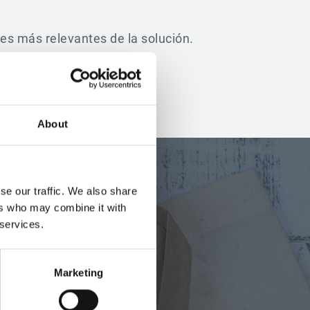
nes más relevantes de la solución.
About
se our traffic. We also share
ers who may combine it with
Esker nos dejó sin
 services.
ersión en solo tres
lemas antes de que
Marketing