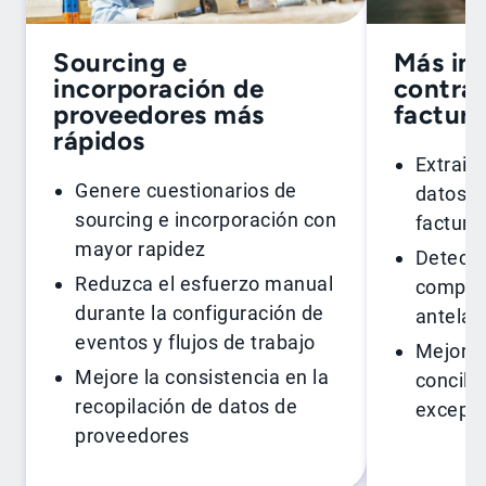
Sourcing e
Más int
incorporación de
contra
proveedores más
factura
rápidos
Extraig
Genere cuestionarios de
datos c
sourcing e incorporación con
factura
mayor rapidez
Detecte
Reduzca el esfuerzo manual
compra 
durante la configuración de
antelac
eventos y flujos de trabajo
Mejore l
Mejore la consistencia en la
concilia
recopilación de datos de
excepc
proveedores