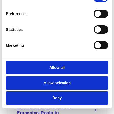
Preferences
Statistics
Modernizar cuentas por
pagar en un entorno multi-
ERP complejo
Marketing
Descubra cómo Francotyp-Postalia
estandarizó el procesamiento de
Allow all
facturas, mejoró el cumplimiento y
obtuvo una visibilidad más rápida y
Allow selection
clara entre entidades con Esker
Cuentas por pagar.
Deny
Leer el caso de cliente de
Francotyp-Postalia