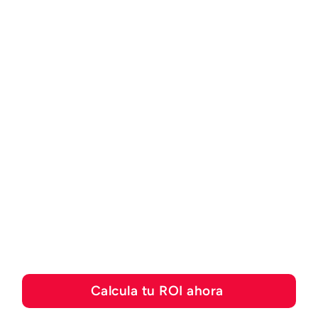
CALCULADORA DE ROI
Descubre cuánto puedes
ahorrar con las
soluciones de
automatización de Esker
Calcula tu ROI ahora