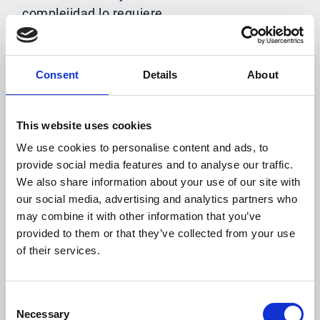
complejidad lo requiere.
Conciliación autónoma de pagos
Consent
Details
About
Asignación automatizada y más
precisa, impulsada por una IA auditable
en cualquier momento.
This website uses cookies
Sugerencias de conciliación
explicables
We use cookies to personalise content and ads, to
Las coincidencias sugeridas incluyen
provide social media features and to analyse our traffic.
We also share information about your use of our site with
un contexto claro que ayuda a los
our social media, advertising and analytics partners who
usuarios a comprender y confiar en el
may combine it with other information that you’ve
resultado.
provided to them or that they’ve collected from your use
Validación con intervención humana
of their services.
Los usuarios mantienen el control de la
validación y las excepciones siempre
que se requiere revisión.
Consent
Necessary
Selection