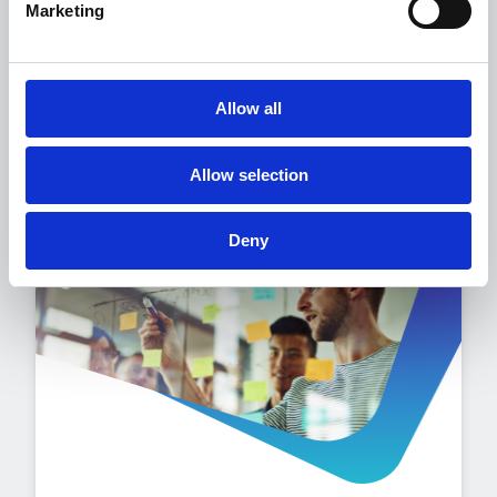
Te ayudamos a implantar y hacer
Marketing
seguimiento de los KPI de Customer
Success para pilotar el uso de la
solución, ajustar las acciones y
Allow all
evaluar concretamente su impacto en
el tiempo.
Allow selection
Deny