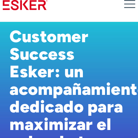
Skip
to
main
content
Customer
Success
Esker: un
acompañamient
dedicado para
maximizar el