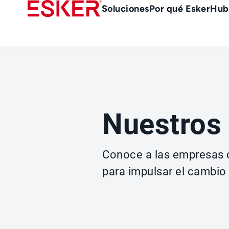
Skip
Main
Soluciones
Por qué Esker
Hub
to
Menu
main
es
content
Nuestros
Conoce a las empresas 
para impulsar el cambio