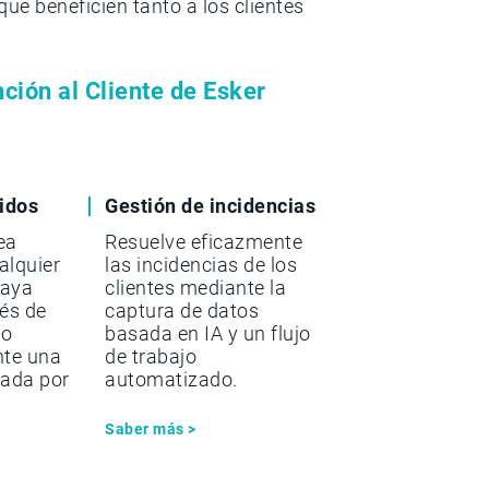
ue beneficien tanto a los clientes
ción al Cliente de Esker
idos
Gestión de incidencias
ea
Resuelve eficazmente
alquier
las incidencias de los
haya
clientes mediante la
vés de
captura de datos
 o
basada en IA y un flujo
nte una
de trabajo
iada por
automatizado.
Saber más >