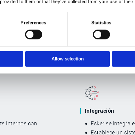
 provided to them or that they’ve collected from your use of their
d del 100% sobre los
iente
Preferences
Statistics
cliente se pierda nunca más! Esker ofrece un asistente 
Allow selection
e, actuando como un panel único para todas las
Integración
ts internos con
Esker se integra 
Establece un sis