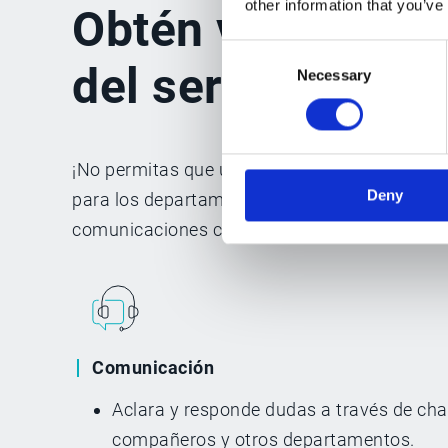
other information that you’ve
Obtén visibilida
Consent
del servicio al cl
Necessary
Selection
¡No permitas que un correo electrónico de un 
Deny
para los departamentos de atención al client
comunicaciones con los clientes.
Comunicación
Aclara y responde dudas a través de cha
compañeros y otros departamentos.