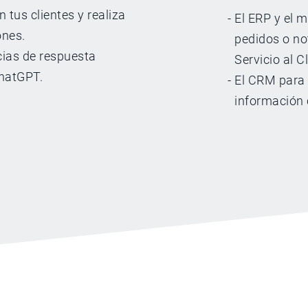
 tus clientes y realiza
El ERP y el 
ones.
pedidos o not
cias de respuesta
Servicio al C
ChatGPT.
El CRM para 
información 