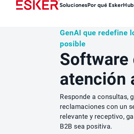
Skip
Main
Soluciones
Por qué Esker
Hub
to
Menu
main
es
content
GenAI que redefine 
posible
Software 
atención 
Responde a consultas, g
reclamaciones con un ser
relevante y receptivo, g
B2B sea positiva.