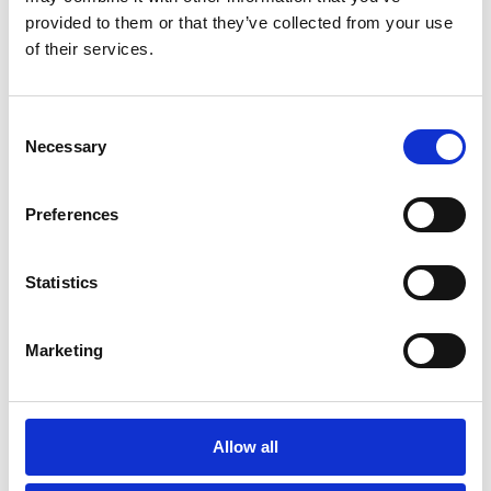
provided to them or that they’ve collected from your use
of their services.
26/02/2026
La IA agéntica ha llegado para redefinir
estratégicamente la Oficina del CFO
Consent
23/01/2026
Computing MarTech: Silvia Hernández
Necessary
Selection
(Esker): «El marketing exige una combinación equilibrada de
estrategia, creatividad y capacidad de adaptación»
Preferences
16/01/2026
El Economista: "La digitalización financiera:
clave para la resiliencia y el crecimiento corporativo"
Statistics
01/12/2025
RELACIÓN CLIENTE: Del caos al concierto: la
Marketing
automatización inteligente en la atención al cliente
03/10/2025
Directores Financieros "¿Cómo lidera la
transformación un CFO?"
Allow all