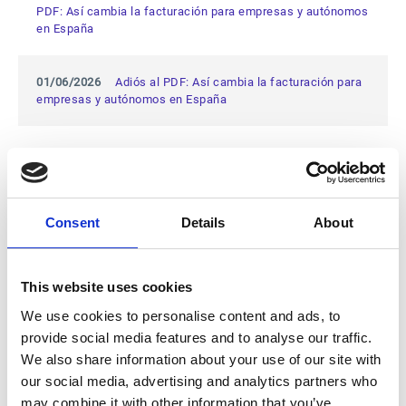
PDF: Así cambia la facturación para empresas y autónomos
en España
01/06/2026
Adiós al PDF: Así cambia la facturación para
empresas y autónomos en España
14/05/2026
La receta del éxito en la gestión de pedidos
incluye algo más que medir los KPI
Consent
Details
About
31/03/2026
Esker se convierte en partner estratégico de
las finanzas de McDonald´s
This website uses cookies
18/03/2026
KPMG y Esker firman una alianza para
impulsar la digitalización de los departamentos financieros
We use cookies to personalise content and ads, to
de empresas
provide social media features and to analyse our traffic.
We also share information about your use of our site with
our social media, advertising and analytics partners who
17/03/2026
El Economista: "Los procesos financieros
pueden ser más eficientes y anticipatorios con IA"
may combine it with other information that you’ve