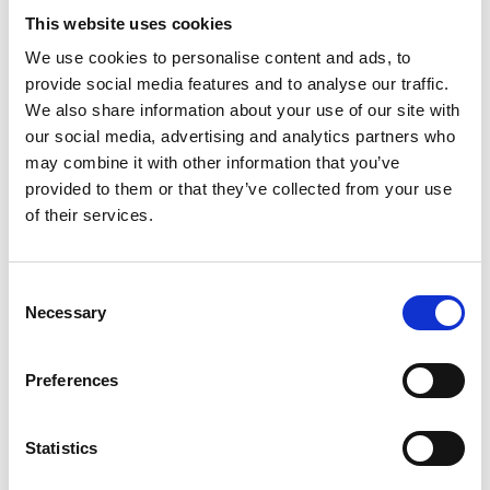
en het nemen van onderbouwde beslissingen
This website uses cookies
We use cookies to personalise content and ads, to
provide social media features and to analyse our traffic.
Waarom dit rapport
We also share information about your use of our site with
our social media, advertising and analytics partners who
downloaden?
may combine it with other information that you’ve
provided to them or that they’ve collected from your use
of their services.
Wij zijn van mening dat Eskers erkenning als
Leader onze voortdurende focus weerspiegelt op
het helpen van organisaties bij het transformeren
Consent
van AP-processen door middel van:
Necessary
Selection
Klantgerichte innovatie op basis van continue
feedback en doorlopende productontwikkeling
Preferences
AI-gedreven leverancierscommunicatie die
samenwerking en responsiviteit verbetert
Statistics
Sterke mogelijkheden voor geschilbeheer,
inclusief zichtbaarheid voor leveranciers en