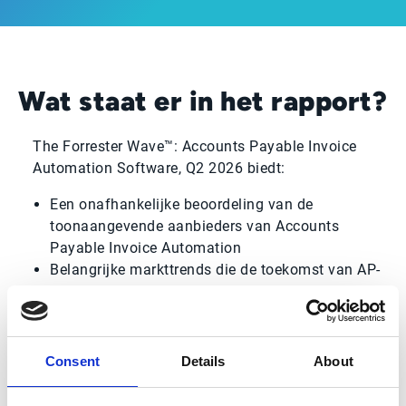
Wat staat er in het rapport?
The Forrester Wave™: Accounts Payable Invoice
Automation Software, Q2 2026 biedt:
Een onafhankelijke beoordeling van de
toonaangevende aanbieders van Accounts
Payable Invoice Automation
Belangrijke markttrends die de toekomst van AP-
automatisering beïnvloeden
Evaluatiecriteria en mogelijkheden die voor
finance leaders het belangrijkst zijn
Inzichten in de sterke punten van leveranciers en
Consent
Details
About
hun strategische koers
Handvatten voor de evaluatie van AP-technologie