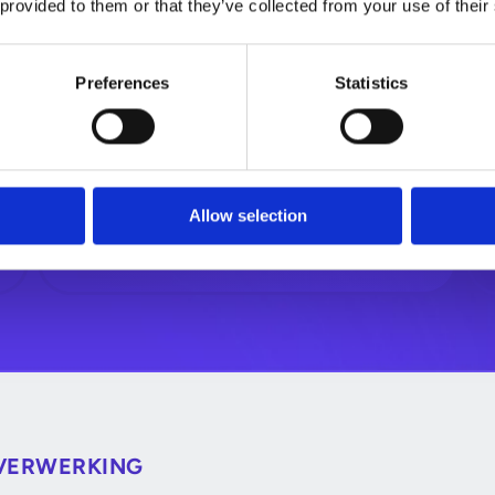
 provided to them or that they’ve collected from your use of their
5x snellere
Preferences
Statistics
orderverwerking
Geautomatiseerde workflows
versnellen ordercycli en ondersteunen
consistentere orderafhandeling.
Allow selection
VERWERKING