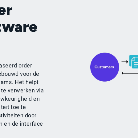
er
tware
aseerd order
ebouwd voor de
eams. Het helpt
n te verwerken via
uwkeurigheid en
eit toe te
iviteiten door
 en de interface