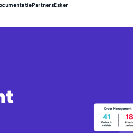
ocumentatie
Partners
Esker
nt