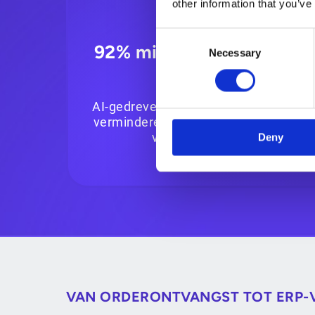
other information that you’ve
Consent
92% minder handmatige
Necessary
Selection
invoer
AI-gedreven vastlegging en validatie
verminderen repetitieve orderinvoer
via alle kanalen.
Deny
VAN ORDERONTVANGST TOT ERP-