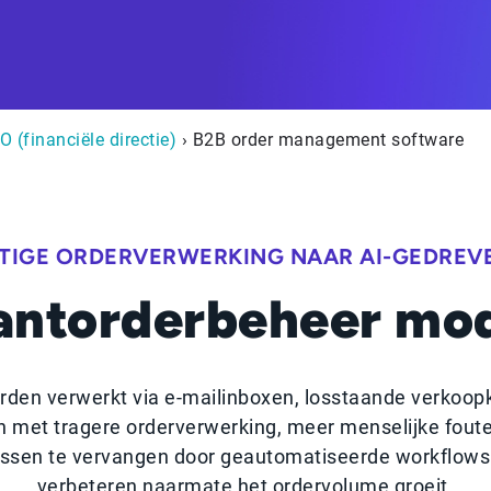
O (financiële directie)
› B2B order management software
TIGE ORDERVERWERKING NAAR AI-GEDREV
antorderbeheer mod
den verwerkt via e-mailinboxen, losstaande verkoop
n met tragere orderverwerking, meer menselijke fout
essen te vervangen door geautomatiseerde workflows d
verbeteren naarmate het ordervolume groeit.