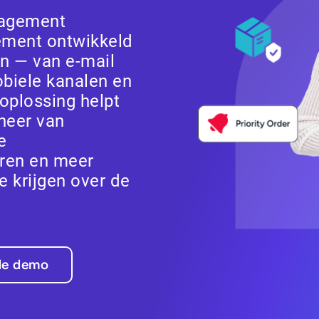
nagement
ement ontwikkeld
n — van e-mail
obiele kanalen en
oplossing helpt
heer van
e
eren en meer
 te krijgen over de
de demo