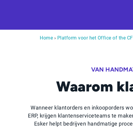
Home
›
Platform voor het Office of the CF
VAN HANDMA
Waarom kl
Wanneer klantorders en inkooporders wor
ERP, krijgen klantenserviceteams te make
Esker helpt bedrijven handmatige proc