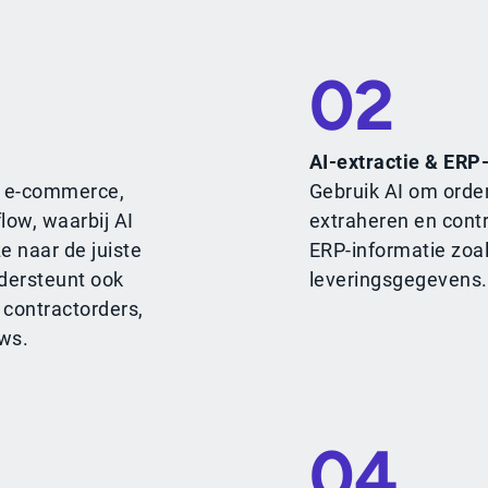
02
AI-extractie & ERP-
s, e-commerce,
Gebruik AI om orde
low, waarbij AI
extraheren en cont
e naar de juiste
ERP-informatie zoa
ndersteunt ook
leveringsgegevens.
contractorders,
ows.
04