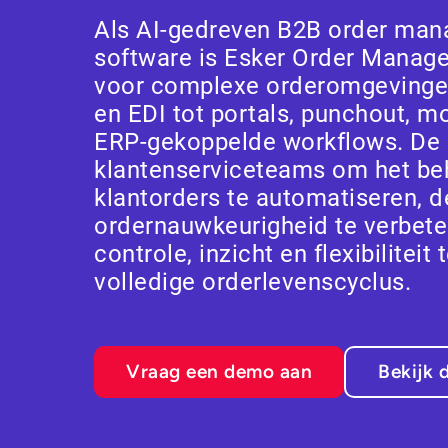
Als AI-gedreven B2B order ma
software is Esker Order Manag
voor complexe orderomgevinge
en EDI tot portals, punchout, m
ERP-gekoppelde workflows. De 
klantenserviceteams om het be
klantorders te automatiseren, d
ordernauwkeurigheid te verbet
controle, inzicht en flexibiliteit
volledige orderlevenscyclus.
Vraag een demo aan
Bekijk 