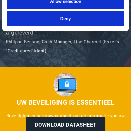
Allow selection
biedt vertrouwen, beveiliging en
nauwkeurigheid, en garandeert dat iedere
Deny
factuur traceerbaar is en snel wordt
afgeleverd."​
Philippe Besson, Cash Manager, Lise Charmel (Esker’s
"Crediteuren"-klant)
UW BEVEILIGING IS ESSENTIEEL
Beveiliging en betrouwbaarheid van de informatie van uw
onderneming
DOWNLOAD DATASHEET