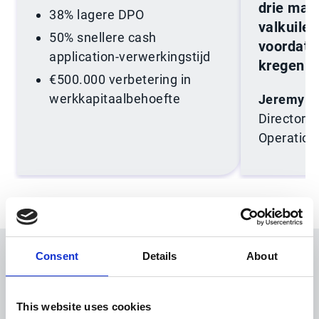
drie maa
38% lagere DPO
valkuilen
50% snellere cash
voordat 
application-verwerkingstijd
kregen.”
€500.000 verbetering in
werkkapitaalbehoefte
Jeremy B
Director 
Operation
Consent
Details
About
BEWEZEN, BETROUWBAAR,
This website uses cookies
ONTWORPEN VOOR GROEI