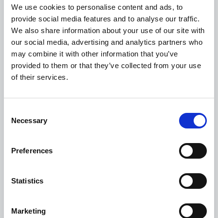
We use cookies to personalise content and ads, to
Het Esker-voordeel
provide social media features and to analyse our traffic.
We also share information about your use of our site with
our social media, advertising and analytics partners who
may combine it with other information that you’ve
provided to them or that they’ve collected from your use
of their services.
Consent
Necessary
Selection
Preferences
3.000+ klanten in 100+
Statistics
landen
Wereldwijd actief met
Marketing