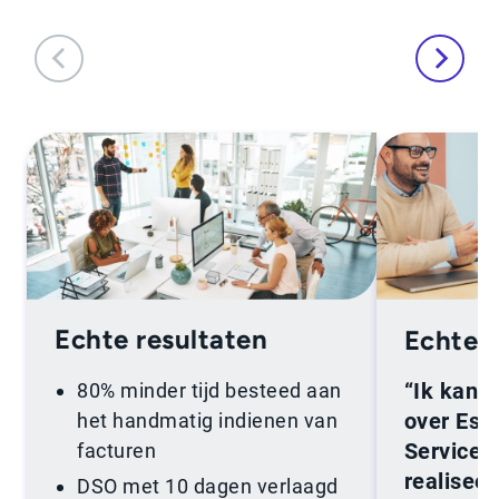
Echte resultaten
Echte 
“Ik kan 
80% minder tijd besteed aan
over Esk
het handmatig indienen van
Services
facturen
realiseer
DSO met 10 dagen verlaagd