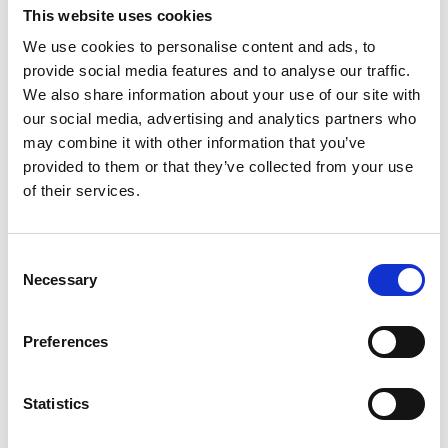
This website uses cookies
Benelux
Hong Kong
Italië
Duitsland
Spanje
We use cookies to personalise content and ads, to
Singapore
Canada
Maleisië
U.S.A.
Frankrijk
provide social media features and to analyse our traffic.
We also share information about your use of our site with
Verenigd Koningkrijk
Latijns Amerika
Australië
our social media, advertising and analytics partners who
may combine it with other information that you’ve
provided to them or that they’ve collected from your use
of their services.
BENELUX
Benelux
Consent
Necessary
Selection
Esker Benelux B.V.
Brabantdam 70
Preferences
9000 Gent
Belgium
Statistics
+32 9 396 80 47